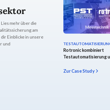
sektor
 Lies mehr über die
alitätssicherung am
dir Einblicke in unsere
er und
TESTAUTOMATISIERUNG
Rotronic kombiniert
Testautomatisierung u
Zur Case Study