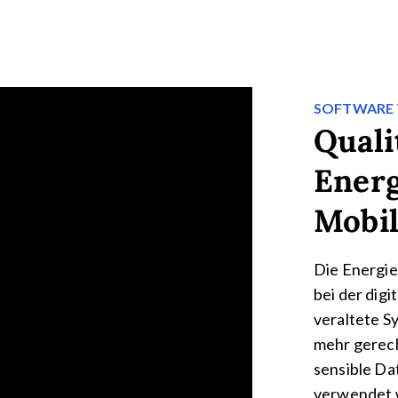
SOFTWARE 
Quali
Energ
Mobil
Die Energi
bei der dig
veraltete S
mehr gerech
sensible Da
verwendet 