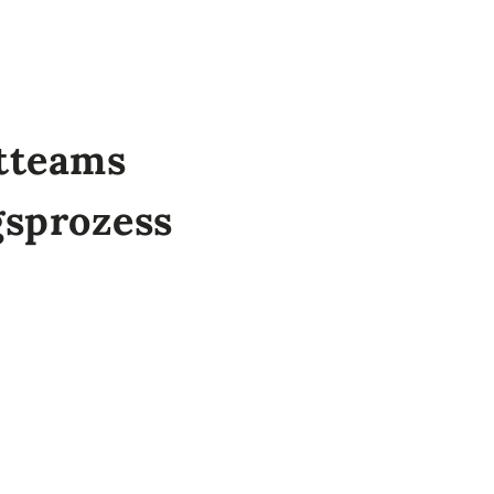
ktteams
gsprozess