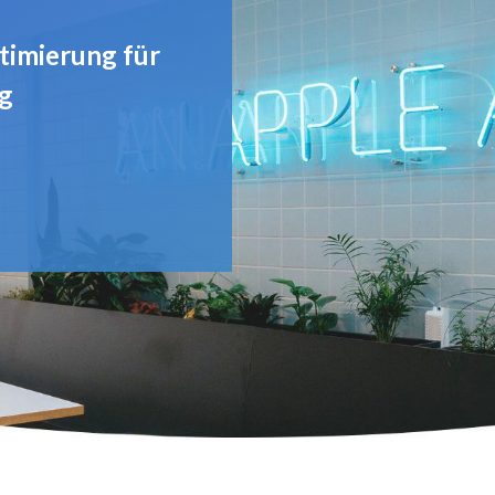
timierung für
g