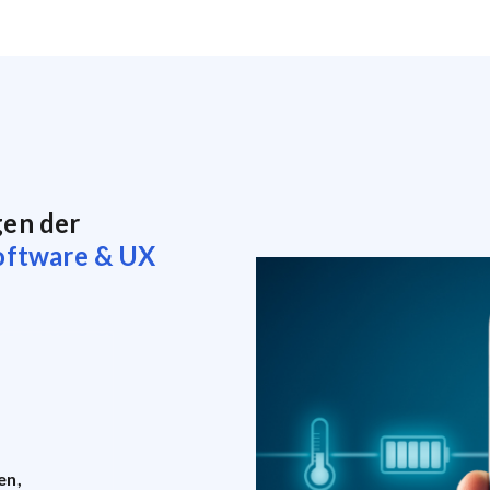
gen der
oftware & UX
en,