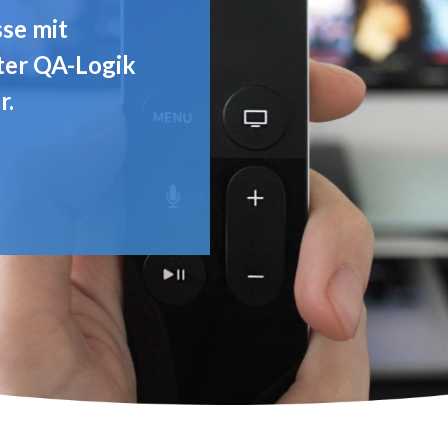
se mit
nter QA-Logik
r.