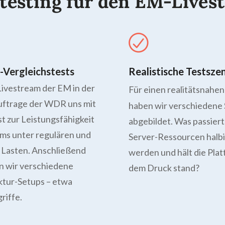
testing für den EM-Lives
-Vergleichstests
Realistische Testsze
ivestream der EM in der
Für einen realitätsnahen
ftrage der WDR uns mit
haben wir verschiedene 
t zur Leistungsfähigkeit
abgebildet. Was passiert
ms unter regulären und
Server-Ressourcen halbi
 Lasten. Anschließend
werden und hält die Pla
n wir verschiedene
dem Druck stand?
ktur-Setups – etwa
riffe.