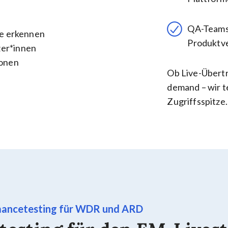
QA-Teams,
e erkennen
Produktv
tzer*innen
ionen
Ob Live-Übertr
demand – wir te
Zugriffsspitze.
ancetesting für WDR und ARD