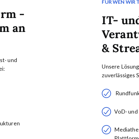
FÜR WEN WIR 
orm -
IT- un
am an
Verant
& Stre
st- und
Unsere Lösung 
i:
zuverlässiges S
Rundfunka
VoD- und
rukturen
Mediathek
Plattfor