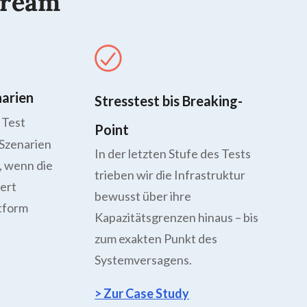
tream
narien
Stresstest bis Breaking-
 Test
Point
Szenarien
In der letzten Stufe des Tests
, wenn die
trieben wir die Infrastruktur
ert
bewusst über ihre
ttform
Kapazitätsgrenzen hinaus – bis
zum exakten Punkt des
Systemversagens.
> Zur Case Study