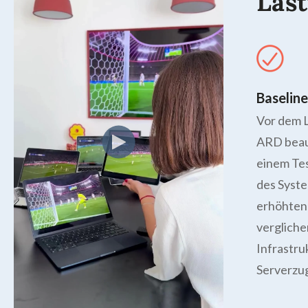
Last
Baseline
Vor dem L
ARD beau
einem Tes
des Syste
erhöhten
vergliche
Infrastru
Serverzug