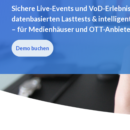
Sichere Live-Events und VoD-Erlebnis
datenbasierten Lasttests & intellige
– für Medienhäuser und OTT-Anbiete
Demo buchen