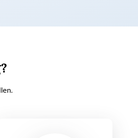
g?
len.