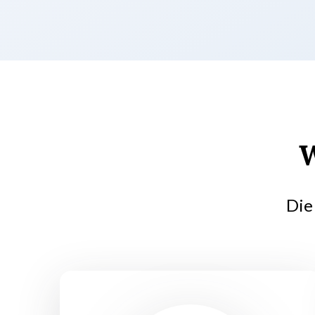
W
Die