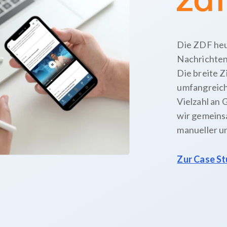
Die ZDF heu
Nachrichten 
Die breite Z
umfangreich
Vielzahl an 
wir gemeinsa
manueller un
Zur Case S