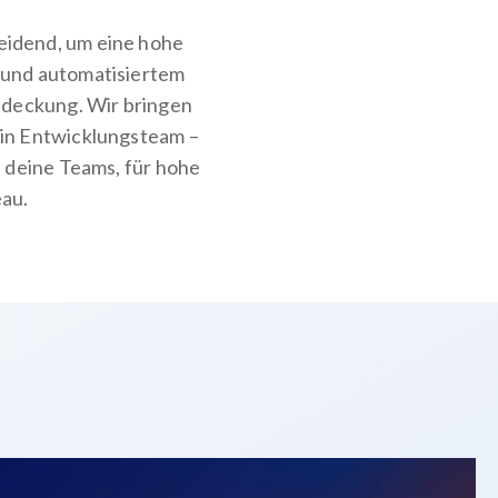
eidend, um eine hohe
 und automatisiertem
abdeckung.
Wir bringen
ein Entwicklungsteam –
n deine Teams
, für hohe
eau
.