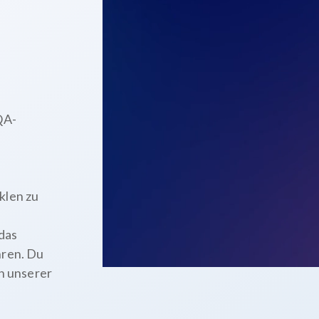
QA-
klen zu
das
hren. Du
on unserer