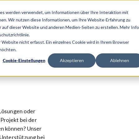
it effizienten QA Prozessen zur digitalen Exzellenz
Hi
es werden verwendet, um Informationen über Ihre Interaktion mit
nen. Wir nutzen diese Informationen, um Ihre Website-Erfahrung zu
auf dieser Website und anderen Medien-Seiten zu erstellen. Mehr Inf
LEISTUNGEN
BRANCHEN
INSIGHTS
KA
chutzrichtlinie.
Website nicht erfasst. Ein einzelnes Cookie wird in Ihrem Browser
 möchten.
Cookie-Einstellungen
Akzeptieren
Ablehnen
-Lösungen oder
Projekt bei der
en können? Unser
 Unterstützung bei