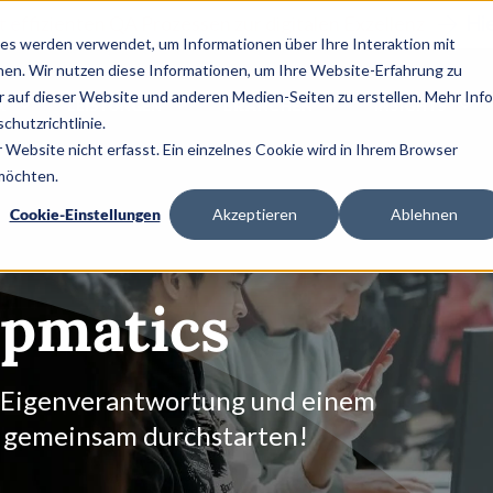
it effizienten QA Prozessen zur digitalen Exzellenz
Hi
es werden verwendet, um Informationen über Ihre Interaktion mit
nen. Wir nutzen diese Informationen, um Ihre Website-Erfahrung zu
auf dieser Website und anderen Medien-Seiten zu erstellen. Mehr Inf
A
LEISTUNGEN
BRANCHEN
INSIGHTS
chutzrichtlinie.
Website nicht erfasst. Ein einzelnes Cookie wird in Ihrem Browser
 möchten.
Cookie-Einstellungen
Akzeptieren
Ablehnen
ppmatics
, Eigenverantwortung und einem
s gemeinsam durchstarten!