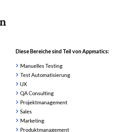
en
Manu
Diese Bereiche sind Teil von Appmatics:
Wirke
Manuelles Testing
Zuver
Webs
Test Automatisierung
Kund
UX
Denk
QA Consulting
Prod
Projektmanagement
Ding?
Sales
Marketing
Produktmanagement