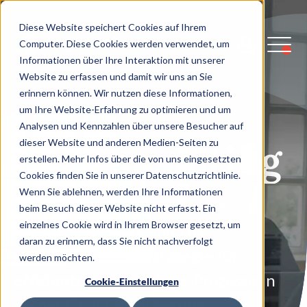
Diese Website speichert Cookies auf Ihrem
Computer. Diese Cookies werden verwendet, um
Informationen über Ihre Interaktion mit unserer
Website zu erfassen und damit wir uns an Sie
erinnern können. Wir nutzen diese Informationen,
um Ihre Website-Erfahrung zu optimieren und um
Analysen und Kennzahlen über unsere Besucher auf
QA-Consulting
dieser Website und anderen Medien-Seiten zu
erstellen. Mehr Infos über die von uns eingesetzten
Cookies finden Sie in unserer Datenschutzrichtlinie.
Wenn Sie ablehnen, werden Ihre Informationen
Wir entwickeln eine für dein
beim Besuch dieser Website nicht erfasst. Ein
einzelnes Cookie wird in Ihrem Browser gesetzt, um
Unternehmen optimierte,
daran zu erinnern, dass Sie nicht nachverfolgt
ganzheitliche QA-Strategie für
werden möchten.
effiziente und messbare Prozesse in
Cookie-Einstellungen
deiner Qualitätssicherung.