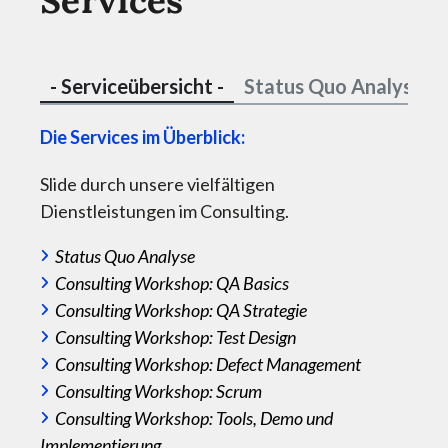
Services
- Serviceübersicht -
Status Quo Analyse
Die Services im Überblick:
Ganz
Slide durch unsere vielfältigen
Strat
Dienstleistungen im Consulting.
Proz
Status Quo Analyse
Du ve
Consulting Workshop: QA Basics
Schw
Consulting Workshop: QA Strategie
Expe
Consulting Workshop: Test Design
Proz
Consulting Workshop: Defect Management
Consulting Workshop: Scrum
Consulting Workshop: Tools, Demo und
Wir 
Implementierung