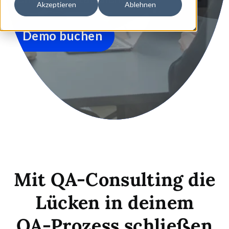
Akzeptieren
Ablehnen
Demo buchen
Mit QA-Consulting die
Lücken in deinem
QA-Prozess schließen