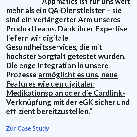
“
Appmatics ist für uns weit
“
mehr als ein QA-Dienstleister – sie
d
sind ein verlängerter Arm unseres
G
Produktteams. Dank ihrer Expertise
P
liefern wir digitale
(
Gesundheitsservices, die mit
A
höchster Sorgfalt getestet wurden.
P
Die enge Integration in unsere
u
Prozesse
ermöglicht es uns, neue
d
Features wie den digitalen
F
Medikationsplan oder die Cardlink-
Z
Verknüpfung mit der eGK sicher und
effizient bereitzustellen.
”
Zur Case Study