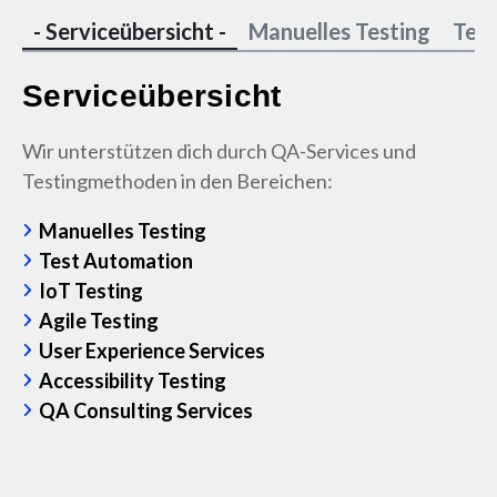
- Serviceübersicht -
Manuelles Testing
Tes
Serviceübersicht
Wir unterstützen dich durch QA-Services und
Testingmethoden in den Bereichen:
M
Manuelles Testing
Pr
Test Automation
Fu
IoT Testing
Agile Testing
Wi
User Experience Services
Te
Accessibility Testing
Fu
QA Consulting Services
pa