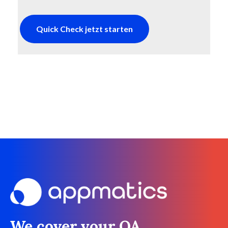
Quick Check jetzt starten
We cover your QA,