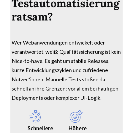
Testautomatisierung
ratsam?
Wer Webanwendungen entwickelt oder
verantwortet, weiß: Qualitätssicherung ist kein
Nice-to-have. Es geht um stabile Releases,
kurze Entwicklungszyklen und zufriedene
Nutzer*innen. Manuelle Tests stoßen da
schnell an ihre Grenzen: vor allem bei häufigen
Deployments oder komplexer UI-Logik.
Schnellere
Höhere