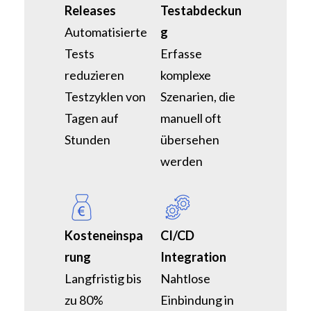
Releases
Testabdeckun
Automatisierte
g
Tests
Erfasse
reduzieren
komplexe
Testzyklen von
Szenarien, die
Tagen auf
manuell oft
Stunden
übersehen
werden
Kosteneinspa
CI/CD
rung
Integration
Langfristig bis
Nahtlose
zu 80%
Einbindung in