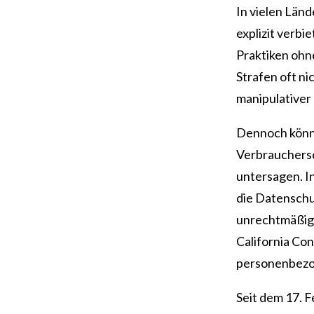
In vielen Länd
explizit verb
Praktiken ohn
Strafen oft n
manipulativer
Dennoch könn
Verbrauchersc
untersagen. I
die Datensch
unrechtmäßige
California Co
personenbezog
Seit dem 17. F