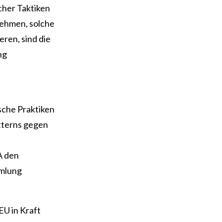
lcher Taktiken
nehmen, solche
ren, sind die
ng
sche Praktiken
tterns gegen
A den
mmlung
EU in Kraft