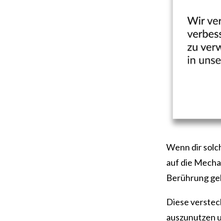
Wenn dir solc
auf die Mechan
Berührung g
Diese verstec
auszunutzen u