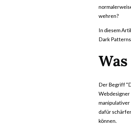
normalerweise
wehren?
In diesem Art
Dark Patterns 
Was 
Der Begriff "
Webdesigner H
manipulative
dafür schärfe
können.