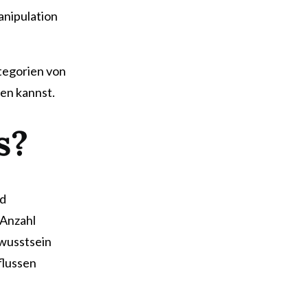
nipulation
tegorien von
zen kannst.
s?
nd
 Anzahl
wusstsein
flussen