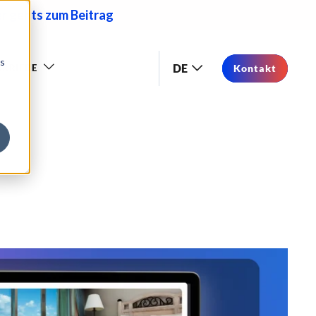
er gehts zum Beitrag
os
DE
RRIERE
Kontakt