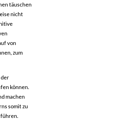
nnen täuschen
eise nicht
itive
ven
auf von
nnen, zum
 der
ufen können.
und machen
ns somit zu
 führen.