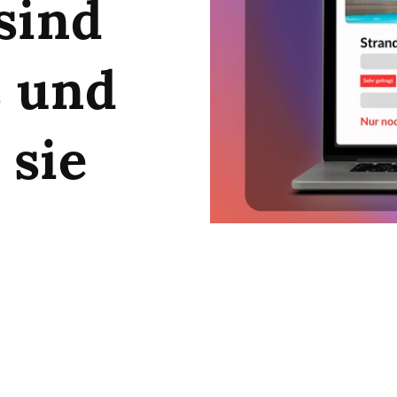
sind
s und
 sie