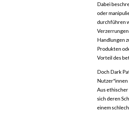
Dabei beschre
oder manipulie
durchführen w
Verzerrungen 
Handlungen zu 
Produkten ode
Vorteil des b
Doch Dark Patt
Nutzer*innen 
Aus ethischer
sich deren Sc
einem schlec