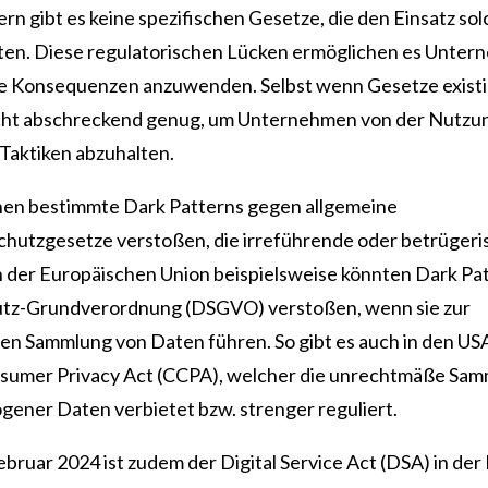
ern gibt es keine spezifischen Gesetze, die den Einsatz so
ieten. Diese regulatorischen Lücken ermöglichen es Unter
e Konsequenzen anzuwenden. Selbst wenn Gesetze existie
icht abschreckend genug, um Unternehmen von der Nutzu
 Taktiken abzuhalten.
en bestimmte Dark Patterns gegen allgemeine
hutzgesetze verstoßen, die irreführende oder betrügeri
n der Europäischen Union beispielsweise könnten Dark Pa
utz-Grundverordnung (DSGVO) verstoßen, wenn sie zur
n Sammlung von Daten führen. So gibt es auch in den US
nsumer Privacy Act (CCPA), welcher die unrechtmäße Sa
ener Daten verbietet bzw. strenger reguliert.
ebruar 2024 ist zudem der Digital Service Act (DSA) in der 