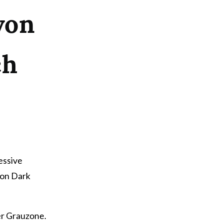
von
ch
essive
von Dark
er Grauzone.